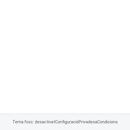
Tema fosc: desactivat
Configuració
Privadesa
Condicions