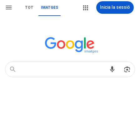
Inicia la sessió
TOT
IMATGES
imatges